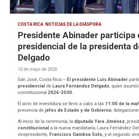
COSTA RICA
NOTICIAS DE LA DIÁSPORA
Presidente Abinader participa
presidencial de la presidenta 
Delgado
10 de mayo de 2026
San José, Costa Rica
.
–
El presidente Luis Abinader
parti
presidencial
de
Laura Fernández Delgado
, quien asumi
constitucional
2026-2030.
El acto de investidura se llevó a cabo a las
11:00 de la ma
presencia de
jefes de Estado y de Gobierno
, delegacione
Al inicio de la ceremonia, la
diputada Yara Jiménez
, pres
constitucional
a la nueva mandataria, Laura Fernández De
vicepresidente,
Francisco Gamboa Soto,
y el segundo vic