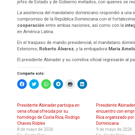
jefes de Estado y de Gobierno invitados, con quienes se rea
La asistencia del mandatario dominicano respondió a una in
compromiso de la República Dominicana con el fortalecimi
cooperación
entre ambas naciones, así como con la
inte
en América Latina.
En el traspaso de mando presidencial, el mandatario domi
Exteriores,
Roberto Álvarez
, y la embajadora
María Amelia
El presidente Abinader y su comitiva oficial regresarán al p
Comparte esto:
H
H
H
H
H
H
a
a
a
a
a
a
z
z
z
z
z
z
c
c
c
c
c
c
l
l
l
l
l
l
i
i
i
i
i
i
Presidente Abinader participa en
Presidente Abinader
c
c
c
c
c
c
p
p
p
p
p
p
cena oficial ofrecida por su
encuentro con empr
a
a
a
a
a
a
homólogo de Costa Rica, Rodrigo
Rica organizado por
r
r
r
r
r
r
a
a
a
a
a
a
Chaves Robles
Dominicana
c
c
c
c
i
c
8 de mayo de 2026
9 de mayo de 2026
o
o
o
o
m
o
m
m
m
m
p
m