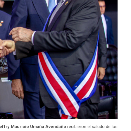
effry Mauricio Umaña Avendaño
recibieron el saludo de los