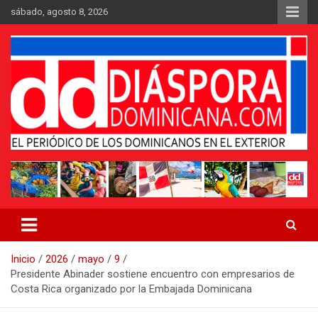
Saltar
sábado, agosto 8, 2026
al
contenido
Medio digital nativo establecido en 2011
Periódico Diáspora Dominicana
Inicio
2026
mayo
9
Presidente Abinader sostiene encuentro con empresarios de
Costa Rica organizado por la Embajada Dominicana