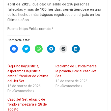
abril de 2025,
que dejó un saldo de 236 personas
fallecidas y más de
100 heridas, convirtiéndose
en uno
de los hechos más trágicos registrados en el país en los
últimos años.
Fuente.https://eldia.com.do/
Comparte esto:
H
H
H
H
H
H
a
a
a
a
a
a
z
z
z
z
z
z
c
c
c
c
c
c
l
l
l
l
l
l
i
i
i
i
i
i
“Aquí no hay justicia,
Reclamo de justicia marca
c
c
c
c
c
c
p
p
p
p
p
p
esperamos la justicia
la jornada judicial caso Jet
a
a
a
a
a
a
divina”: familiar de víctima
Set
r
r
r
r
r
r
a
a
a
a
a
a
del Jet Set
13 de enero de 2026
c
c
c
c
i
c
16 de marzo de 2026
En «Destacadas»
o
o
o
o
m
o
m
m
m
m
p
m
En «Destacadas»
p
p
p
p
r
p
a
a
a
a
i
a
Caso Jet Set: el juicio de
r
r
r
r
m
r
t
t
t
t
i
t
fondo empezará el 28 de
i
i
i
i
r
i
r
r
r
r
(
r
agosto