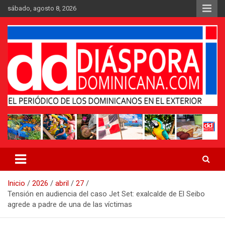
Saltar
sábado, agosto 8, 2026
al
contenido
Medio digital nativo establecido en 2011
Periódico Diáspora Dominicana
Inicio
2026
abril
27
Tensión en audiencia del caso Jet Set: exalcalde de El Seibo
agrede a padre de una de las víctimas