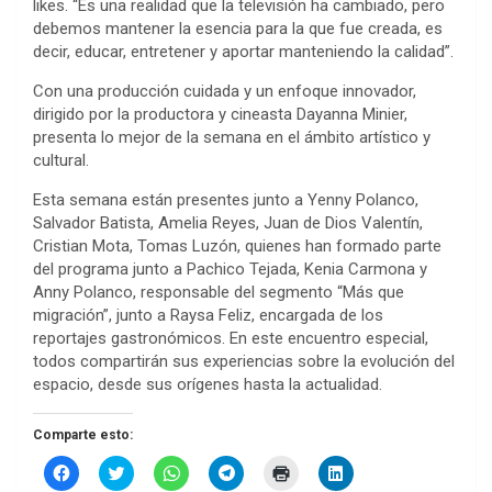
likes. “Es una realidad que la televisión ha cambiado, pero
debemos mantener la esencia para la que fue creada, es
decir, educar, entretener y aportar manteniendo la calidad”.
Con una producción cuidada y un enfoque innovador,
dirigido por la productora y cineasta Dayanna Minier,
presenta lo mejor de la semana en el ámbito artístico y
cultural.
Esta semana están presentes junto a Yenny Polanco,
Salvador Batista, Amelia Reyes, Juan de Dios Valentín,
Cristian Mota, Tomas Luzón, quienes han formado parte
del programa junto a Pachico Tejada, Kenia Carmona y
Anny Polanco, responsable del segmento “Más que
migración”, junto a Raysa Feliz, encargada de los
reportajes gastronómicos. En este encuentro especial,
todos compartirán sus experiencias sobre la evolución del
espacio, desde sus orígenes hasta la actualidad.
Comparte esto:
H
H
H
H
H
H
a
a
a
a
a
a