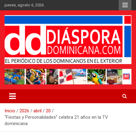
Saltar
jueves, agosto 6, 2026
al
contenido
Medio digital nativo establecido en 2011
Periódico Diáspora Dominicana
Inicio
2026
abril
20
“Fiestas y Personalidades” celebra 21 años en la TV
dominicana