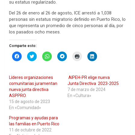
su estatus regularizado.
Del 26 de enero al 26 de agosto, ICE arrestó a 1,038
personas sin estatus migratorio definido en Puerto Rico, lo
que representa un promedio de cinco personas al día, por
los pasados ocho meses.
Comparte esto:
H
H
H
H
H
H
a
a
a
a
a
a
z
z
z
z
z
z
c
c
c
c
c
c
l
l
l
l
l
l
i
i
i
i
i
i
Líderes organizaciones
AIPEH-PR elige nueva
c
c
c
c
c
c
p
p
p
p
p
p
comunitarias juramentan
Junta Directiva 2023-2025
a
a
a
a
a
a
nueva junta directiva
7 de marzo de 2024
r
r
r
r
r
r
a
a
a
a
a
a
ASPPRO.
En «Cultura»
c
c
c
c
i
c
15 de agosto de 2023
o
o
o
o
m
o
m
m
m
m
p
m
En «Comunidad»
p
p
p
p
r
p
a
a
a
a
i
a
Programas y ayudas para
r
r
r
r
m
r
t
t
t
t
i
t
las familias en Puerto Rico
i
i
i
i
r
i
r
r
r
r
(
r
11 de octubre de 2022
e
e
e
e
S
e