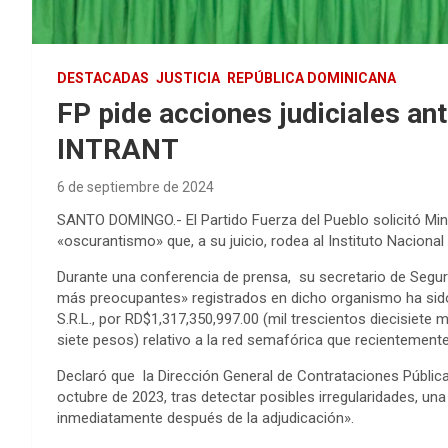
DESTACADAS
JUSTICIA
REPÚBLICA DOMINICANA
FP pide acciones judiciales an
INTRANT
6 de septiembre de 2024
SANTO DOMINGO.- El Partido Fuerza del Pueblo solicitó Mini
«oscurantismo» que, a su juicio, rodea al Instituto Naciona
Durante una conferencia de prensa, su secretario de Segur
más preocupantes» registrados en dicho organismo ha sido
S.R.L., por RD$1,317,350,997.00 (mil trescientos diecisiete 
siete pesos) relativo a la red semafórica que recientement
Declaró que la Dirección General de Contrataciones Públic
octubre de 2023, tras detectar posibles irregularidades, una
inmediatamente después de la adjudicación».