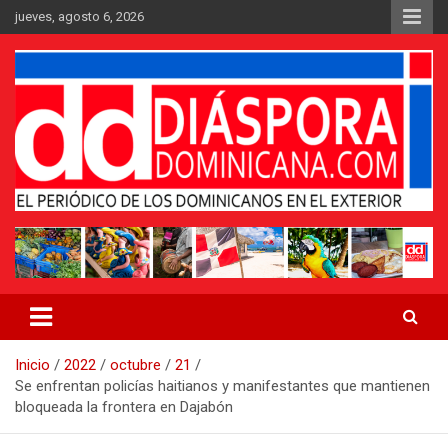
Saltar
jueves, agosto 6, 2026
al
contenido
Medio digital nativo establecido en 2011
Periódico Diáspora Dominicana
Inicio
2022
octubre
21
Se enfrentan policías haitianos y manifestantes que mantienen
bloqueada la frontera en Dajabón