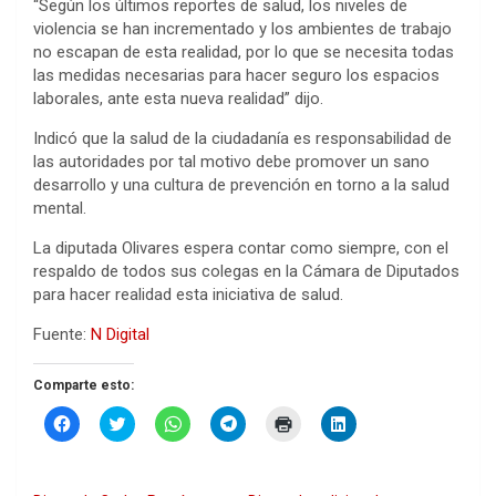
“Según los últimos reportes de salud, los niveles de
violencia se han incrementado y los ambientes de trabajo
no escapan de esta realidad, por lo que se necesita todas
las medidas necesarias para hacer seguro los espacios
laborales, ante esta nueva realidad” dijo.
Indicó que la salud de la ciudadanía es responsabilidad de
las autoridades por tal motivo debe promover un sano
desarrollo y una cultura de prevención en torno a la salud
mental.
La diputada Olivares espera contar como siempre, con el
respaldo de todos sus colegas en la Cámara de Diputados
para hacer realidad esta iniciativa de salud.
Fuente:
N Digital
Comparte esto:
H
H
H
H
H
H
a
a
a
a
a
a
z
z
z
z
z
z
c
c
c
c
c
c
l
l
l
l
l
l
i
i
i
i
i
i