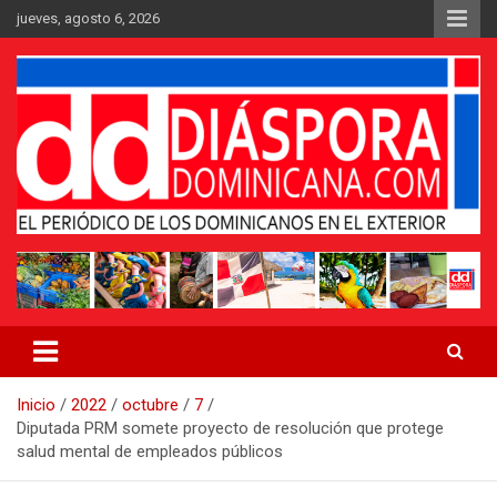
Saltar
jueves, agosto 6, 2026
al
contenido
Medio digital nativo establecido en 2011
Periódico Diáspora Dominicana
Inicio
2022
octubre
7
Diputada PRM somete proyecto de resolución que protege
salud mental de empleados públicos