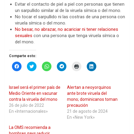
Evitar el contacto de piel a piel con personas que tienen
un sarpullido similar al de la viruela símica o del mono.
No tocar el sarpullido ni las costras de una persona con
viruela símica o del mono.
No besar, no abrazar, no acariciar ni tener relaciones
sexuales
con una persona que tenga viruela símica o
del mono.
Comparte esto:
H
H
H
H
H
H
a
a
a
a
a
a
z
z
z
z
z
z
c
c
c
c
c
c
l
l
l
l
l
l
i
i
i
i
i
i
Israel será el primer país de
Alertan a neoyorquinos
c
c
c
c
c
c
p
p
p
p
p
p
Medio Oriente en vacunar
ante brote viruela del
a
a
a
a
a
a
contra la viruela del mono
mono; dominicanos toman
r
r
r
r
r
r
a
a
a
a
a
a
26 de julio de 2022
precaución
c
c
c
c
i
c
En «Internacionales»
21 de agosto de 2024
o
o
o
o
m
o
m
m
m
m
p
m
En «New York»
p
p
p
p
r
p
a
a
a
a
i
a
La OMS recomienda a
r
r
r
r
m
r
t
t
t
t
i
t
hombres gays reducir