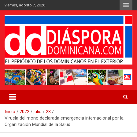
Saltar
viernes, agosto 7, 2026
al
contenido
Medio digital nativo establecido en 2011
Periódico Diáspora Dominicana
Inicio
2022
julio
23
Viruela del mono declarada emergencia internacional por la
Organización Mundial de la Salud