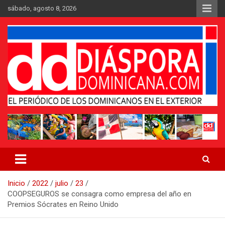
Saltar
sábado, agosto 8, 2026
al
contenido
Medio digital nativo establecido en 2011
Periódico Diáspora Dominicana
Inicio
2022
julio
23
COOPSEGUROS se consagra como empresa del año en
Premios Sócrates en Reino Unido