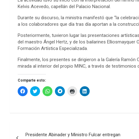
La actividad tuvo su inicio con la interpretación del himno n
Kelvis Acevedo, capellán del Palacio Nacional.
Durante su discurso, la ministra manifestó que “la celebrac
a los colaboradores que día tras día aportan a la construcc
Posteriormente, tuvieron lugar las presentaciones artística
del maestro Ángel Hertz, y de los bailarines Elliosmayque
Formación Artística Especializada.
Finalmente, los presentes se dirigieron a la Galería Ramón
mirada al interior del propio MINC, a través de testimonio
Comparte esto:
H
H
H
H
H
H
a
a
a
a
a
a
z
z
z
z
z
z
c
c
c
c
c
c
l
l
l
l
l
l
i
i
i
i
i
i
c
c
c
c
c
c
p
p
p
p
p
p
a
a
a
a
a
a
Navegación
r
r
r
r
r
r
a
a
a
a
a
a
c
Presidente Abinader y Ministro Fulcar entregan
c
c
c
i
c
o
o
o
o
m
o