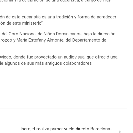
acional y la celebración de una eucaristía, a cargo de fray
ión de esta eucaristía es una tradición y forma de agradecer
ión de este ministerio”.
s del Coro Nacional de Niños Dominicanos, bajo la dirección
r Orozco y María Estefany Almonte, del Departamento de
 Oviedo, donde fue proyectado un audiovisual que ofreció una
s de algunos de sus más antiguos colaboradores.
Iberojet realiza primer vuelo directo Barcelona-