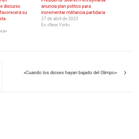
M en
Presidente JRM en Pennsylvania
e discurso
anuncia plan politico para
 favorecera su
incrementar militancia partidaria
sta
27 de abril de 2023
En «New York»
ora»
​»Cuando los dioses hayan bajado del Olimpo»