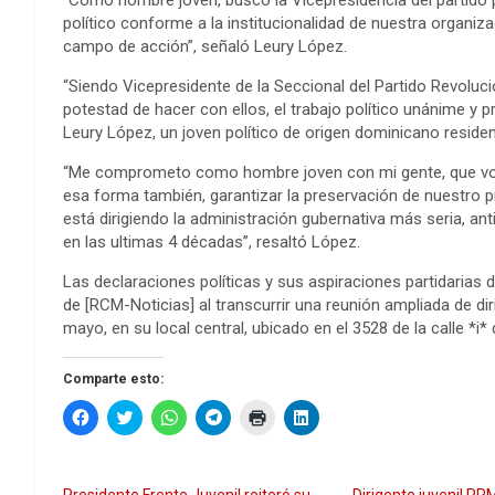
“Como hombre joven, busco la Vicepresidencia del partido 
político conforme a la institucionalidad de nuestra organiza
campo de acción”, señaló Leury López.
“Siendo Vicepresidente de la Seccional del Partido Revoluci
potestad de hacer con ellos, el trabajo político unánime y p
Leury López, un joven político de origen dominicano resident
“Me comprometo como hombre joven con mi gente, que voy a
esa forma también, garantizar la preservación de nuestro 
está dirigiendo la administración gubernativa más seria, a
en las ultimas 4 décadas”, resaltó López.
Las declaraciones políticas y sus aspiraciones partidarias
de [RCM-Noticias] al transcurrir una reunión ampliada de di
mayo, en su local central, ubicado en el 3528 de la calle *i* 
Comparte esto:
H
H
H
H
H
H
a
a
a
a
a
a
z
z
z
z
z
z
c
c
c
c
c
c
l
l
l
l
l
l
i
i
i
i
i
i