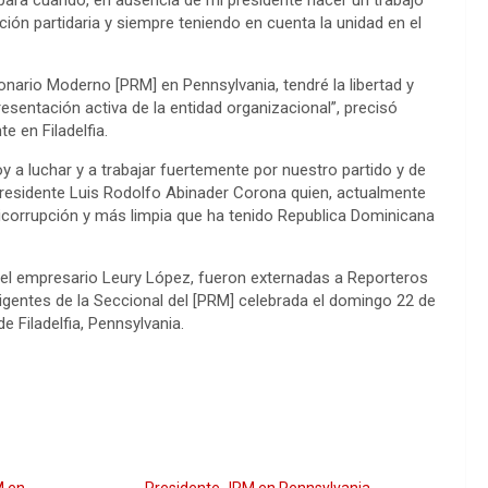
para cuando, en ausencia de mi presidente hacer un trabajo
ción partidaria y siempre teniendo en cuenta la unidad en el
onario Moderno [PRM] en Pennsylvania, tendré la libertad y
resentación activa de la entidad organizacional”, precisó
e en Filadelfia.
 luchar y a trabajar fuertemente por nuestro partido y de
presidente Luis Rodolfo Abinader Corona quien, actualmente
nticorrupción y más limpia que ha tenido Republica Dominicana
 del empresario Leury López, fueron externadas a Reporteros
rigentes de la Seccional del [PRM] celebrada el domingo 22 de
de Filadelfia, Pennsylvania.