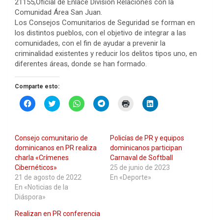
21155,Oficial de Enlace División Relaciones con la
Comunidad Área San Juan.
Los Consejos Comunitarios de Seguridad se forman en
los distintos pueblos, con el objetivo de integrar a las
comunidades, con el fin de ayudar a prevenir la
criminalidad existentes y reducir los delitos tipos uno, en
diferentes áreas, donde se han formado.
Comparte esto:
H
H
H
H
H
H
a
a
a
a
a
a
z
z
z
z
z
z
c
c
c
c
c
c
l
l
l
l
l
l
i
i
i
i
i
i
Consejo comunitario de
Policías de PR y equipos
c
c
c
c
c
c
p
p
p
p
p
p
dominicanos en PR realiza
dominicanos participan
a
a
a
a
a
a
charla «Crímenes
Carnaval de Softball
r
r
r
r
r
r
a
a
a
a
a
a
Cibernéticos»
25 de junio de 2023
c
c
c
c
i
c
21 de agosto de 2022
En «Deporte»
o
o
o
o
m
o
m
m
m
m
p
m
En «Noticias de la
p
p
p
p
r
p
Diáspora»
a
a
a
a
i
a
r
r
r
r
m
r
t
t
t
t
i
t
Realizan en PR conferencia
i
i
i
i
r
i