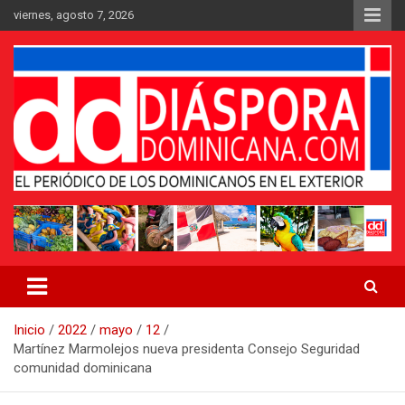
Saltar
viernes, agosto 7, 2026
al
contenido
Medio digital nativo establecido en 2011
Periódico Diáspora Dominicana
Inicio
2022
mayo
12
Martínez Marmolejos nueva presidenta Consejo Seguridad
comunidad dominicana