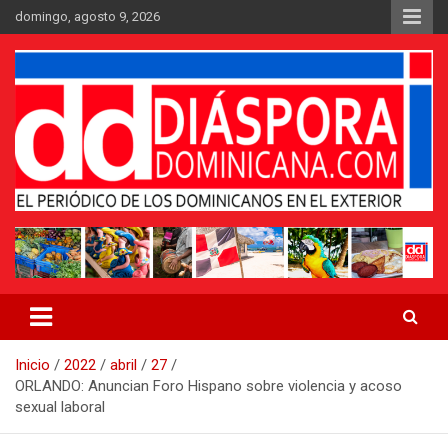
Saltar
domingo, agosto 9, 2026
al
contenido
Medio digital nativo establecido en 2011
Periódico Diáspora Dominicana
Inicio
2022
abril
27
ORLANDO: Anuncian Foro Hispano sobre violencia y acoso
sexual laboral