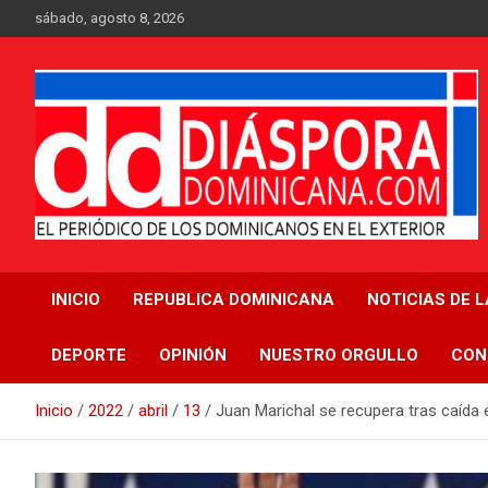
Saltar
sábado, agosto 8, 2026
al
contenido
Medio digital nativo establecido en 2011
Periódico Diáspora
INICIO
REPUBLICA DOMINICANA
NOTICIAS DE 
Dominicana
DEPORTE
OPINIÓN
NUESTRO ORGULLO
CON
Inicio
2022
abril
13
Juan Marichal se recupera tras caída 