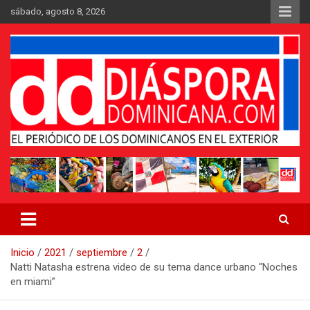
Saltar
sábado, agosto 8, 2026
al
contenido
Medio digital nativo establecido en 2011
Periódico Diáspora Dominicana
Inicio
2021
septiembre
2
Natti Natasha estrena video de su tema dance urbano “Noches
en miami”