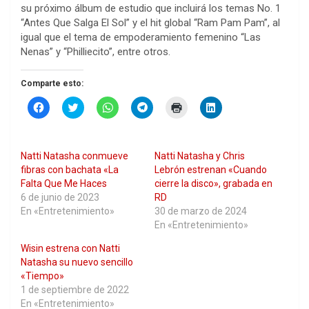
su próximo álbum de estudio que incluirá los temas No. 1
“Antes Que Salga El Sol” y el hit global “Ram Pam Pam”, al
igual que el tema de empoderamiento femenino “Las
Nenas” y “Philliecito”, entre otros.
Comparte esto:
H
H
H
H
H
H
a
a
a
a
a
a
z
z
z
z
z
z
c
c
c
c
c
c
l
l
l
l
l
l
i
i
i
i
i
i
Natti Natasha conmueve
Natti Natasha y Chris
c
c
c
c
c
c
p
p
p
p
p
p
fibras con bachata «La
Lebrón estrenan «Cuando
a
a
a
a
a
a
Falta Que Me Haces
cierre la disco», grabada en
r
r
r
r
r
r
a
a
a
a
a
a
6 de junio de 2023
RD
c
c
c
c
i
c
En «Entretenimiento»
30 de marzo de 2024
o
o
o
o
m
o
m
m
m
m
p
m
En «Entretenimiento»
p
p
p
p
r
p
a
a
a
a
i
a
Wisin estrena con Natti
r
r
r
r
m
r
t
t
t
t
i
t
Natasha su nuevo sencillo
i
i
i
i
r
i
r
r
r
r
(
r
«Tiempo»
e
e
e
e
S
e
1 de septiembre de 2022
n
n
n
n
e
n
F
T
W
T
a
L
En «Entretenimiento»