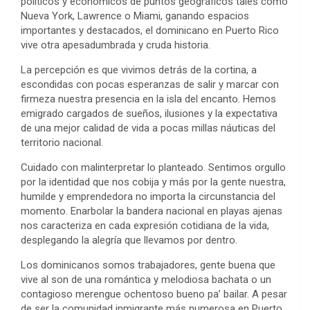
políticos y económicos de puntos geográficos tales como
Nueva York, Lawrence o Miami, ganando espacios
importantes y destacados, el dominicano en Puerto Rico
vive otra apesadumbrada y cruda historia.
La percepción es que vivimos detrás de la cortina, a
escondidas con pocas esperanzas de salir y marcar con
firmeza nuestra presencia en la isla del encanto. Hemos
emigrado cargados de sueños, ilusiones y la expectativa
de una mejor calidad de vida a pocas millas náuticas del
territorio nacional.
Cuidado con malinterpretar lo planteado. Sentimos orgullo
por la identidad que nos cobija y más por la gente nuestra,
humilde y emprendedora no importa la circunstancia del
momento. Enarbolar la bandera nacional en playas ajenas
nos caracteriza en cada expresión cotidiana de la vida,
desplegando la alegría que llevamos por dentro.
Los dominicanos somos trabajadores, gente buena que
vive al son de una romántica y melodiosa bachata o un
contagioso merengue ochentoso bueno pa’ bailar. A pesar
de ser la comunidad inmigrante más numerosa en Puerto