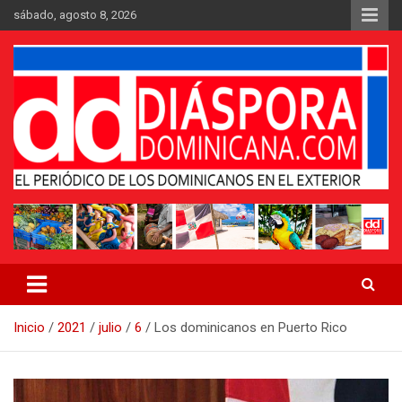
Saltar
sábado, agosto 8, 2026
al
contenido
Medio digital nativo establecido en 2011
Periódico Diáspora Dominicana
Inicio
2021
julio
6
Los dominicanos en Puerto Rico