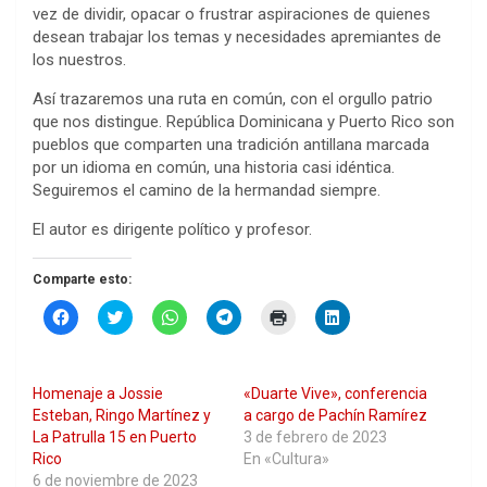
vez de dividir, opacar o frustrar aspiraciones de quienes
desean trabajar los temas y necesidades apremiantes de
los nuestros.
Así trazaremos una ruta en común, con el orgullo patrio
que nos distingue. República Dominicana y Puerto Rico son
pueblos que comparten una tradición antillana marcada
por un idioma en común, una historia casi idéntica.
Seguiremos el camino de la hermandad siempre.
El autor es dirigente político y profesor.
Comparte esto:
H
H
H
H
H
H
a
a
a
a
a
a
z
z
z
z
z
z
c
c
c
c
c
c
l
l
l
l
l
l
i
i
i
i
i
i
Homenaje a Jossie
«Duarte Vive», conferencia
c
c
c
c
c
c
p
p
p
p
p
p
Esteban, Ringo Martínez y
a cargo de Pachín Ramírez
a
a
a
a
a
a
La Patrulla 15 en Puerto
3 de febrero de 2023
r
r
r
r
r
r
a
a
a
a
a
a
Rico
En «Cultura»
c
c
c
c
i
c
6 de noviembre de 2023
o
o
o
o
m
o