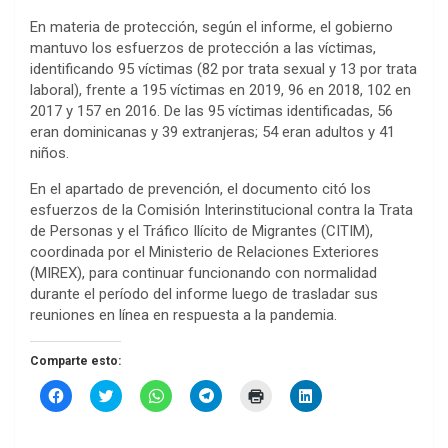
En materia de protección, según el informe, el gobierno
mantuvo los esfuerzos de protección a las víctimas,
identificando 95 víctimas (82 por trata sexual y 13 por trata
laboral), frente a 195 víctimas en 2019, 96 en 2018, 102 en
2017 y 157 en 2016. De las 95 víctimas identificadas, 56
eran dominicanas y 39 extranjeras; 54 eran adultos y 41
niños.
En el apartado de prevención, el documento citó los
esfuerzos de la Comisión Interinstitucional contra la Trata
de Personas y el Tráfico Ilícito de Migrantes (CITIM),
coordinada por el Ministerio de Relaciones Exteriores
(MIREX), para continuar funcionando con normalidad
durante el período del informe luego de trasladar sus
reuniones en línea en respuesta a la pandemia.
Comparte esto:
H
H
H
H
H
H
a
a
a
a
a
a
z
z
z
z
z
z
c
c
c
c
c
c
l
l
l
l
l
l