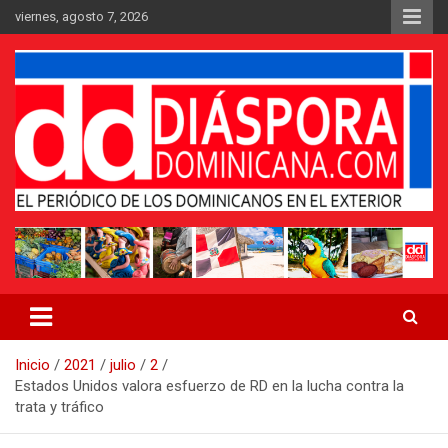
Saltar
viernes, agosto 7, 2026
al
contenido
Medio digital nativo establecido en 2011
Periódico Diáspora Dominicana
Inicio
2021
julio
2
Estados Unidos valora esfuerzo de RD en la lucha contra la
trata y tráfico