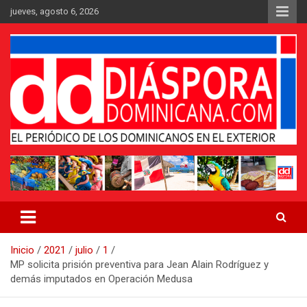
Saltar
jueves, agosto 6, 2026
al
contenido
Medio digital nativo establecido en 2011
Periódico Diáspora Dominicana
Inicio
2021
julio
1
MP solicita prisión preventiva para Jean Alain Rodríguez y
demás imputados en Operación Medusa