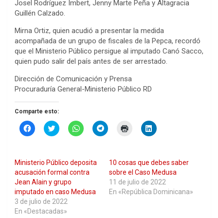
Josel Rodríguez Imbert, Jenny Marte Peña y Altagracia
Guillén Calzado.
Mirna Ortiz, quien acudió a presentar la medida
acompañada de un grupo de fiscales de la Pepca, recordó
que el Ministerio Público persigue al imputado Canó Sacco,
quien pudo salir del país antes de ser arrestado.
Dirección de Comunicación y Prensa
Procuraduría General-Ministerio Público RD
Comparte esto:
H
H
H
H
H
H
a
a
a
a
a
a
z
z
z
z
z
z
c
c
c
c
c
c
l
l
l
l
l
l
i
i
i
i
i
i
Ministerio Público deposita
10 cosas que debes saber
c
c
c
c
c
c
p
p
p
p
p
p
acusación formal contra
sobre el Caso Medusa
a
a
a
a
a
a
Jean Alain y grupo
11 de julio de 2022
r
r
r
r
r
r
a
a
a
a
a
a
imputado en caso Medusa
En «República Dominicana»
c
c
c
c
i
c
3 de julio de 2022
o
o
o
o
m
o
m
m
m
m
p
m
En «Destacadas»
p
p
p
p
r
p