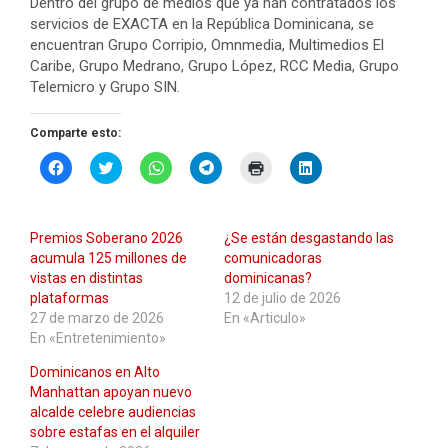
Dentro del grupo de medios que ya han contratados los
servicios de EXACTA en la República Dominicana, se
encuentran Grupo Corripio, Omnmedia, Multimedios El
Caribe, Grupo Medrano, Grupo López, RCC Media, Grupo
Telemicro y Grupo SIN.
Comparte esto:
H
H
H
H
H
H
a
a
a
a
a
a
z
z
z
z
z
z
c
c
c
c
c
c
l
l
l
l
l
l
i
i
i
i
i
i
Premios Soberano 2026
¿Se están desgastando las
c
c
c
c
c
c
p
p
p
p
p
p
acumula 125 millones de
comunicadoras
a
a
a
a
a
a
vistas en distintas
dominicanas?
r
r
r
r
r
r
a
a
a
a
a
a
plataformas
12 de julio de 2026
c
c
c
c
i
c
27 de marzo de 2026
En «Articulo»
o
o
o
o
m
o
m
m
m
m
p
m
En «Entretenimiento»
p
p
p
p
r
p
a
a
a
a
i
a
Dominicanos en Alto
r
r
r
r
m
r
t
t
t
t
i
t
Manhattan apoyan nuevo
i
i
i
i
r
i
r
r
r
r
(
r
alcalde celebre audiencias
e
e
e
e
S
e
sobre estafas en el alquiler
n
n
n
n
e
n