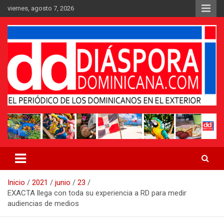
Saltar
viernes, agosto 7, 2026
al
contenido
Medio digital nativo establecido en 2011
Periódico Diáspora Dominicana
Inicio
2021
junio
23
EXACTA llega con toda su experiencia a RD para medir
audiencias de medios