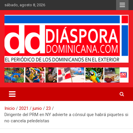
Saltar
sábado, agosto 8, 2026
al
contenido
Medio digital nativo establecido en 2011
Periódico Diáspora Dominicana
Inicio
2021
junio
23
Dirigente del PRM en NY advierte a cónsul que habrá piquetes si
no cancela peledeístas