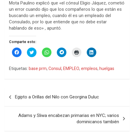
Mota Paulino explicó que «el cónsul Eligio Jáquez, cometió
un error cuando dijo que los compañeros lo que están es
buscando un empleo, cuando él es un empleado del
Consulado, por lo que entiende que no debe estar
hablando de eso» , apuntó.
Comparte esto:
H
H
H
H
H
H
a
a
a
a
a
a
z
z
z
z
z
z
c
c
c
c
c
c
l
l
l
l
l
l
Etiquetas:
base prm
,
Consul
,
EMPLEO
,
empleos
,
huelgas
i
i
i
i
i
i
c
c
c
c
c
c
p
p
p
p
p
p
a
a
a
a
a
a
r
r
r
r
r
r
a
a
a
a
a
a
Navegación
c
c
c
c
i
c
Egipto a Orillas del Nilo con Georgina Duluc
o
o
o
o
m
o
de
m
m
m
m
p
m
p
p
p
p
r
p
entradas
a
a
a
a
i
a
r
r
r
r
m
r
Adams y Sliwa encabezan primarias en NYC; varios
t
t
t
t
i
t
i
i
i
i
r
i
dominicanos también
r
r
r
r
(
r
e
e
e
e
S
e
n
n
n
n
e
n