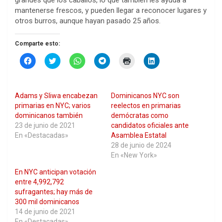
grandes que los caballos, lo que también les ayuda a
mantenerse frescos, y pueden llegar a reconocer lugares y
otros burros, aunque hayan pasado 25 años.
Comparte esto:
H
H
H
H
H
H
a
a
a
a
a
a
z
z
z
z
z
z
c
c
c
c
c
c
l
l
l
l
l
l
i
i
i
i
i
i
Adams y Sliwa encabezan
Dominicanos NYC son
c
c
c
c
c
c
p
p
p
p
p
p
primarias en NYC; varios
reelectos en primarias
a
a
a
a
a
a
dominicanos también
demócratas como
r
r
r
r
r
r
a
a
a
a
a
a
23 de junio de 2021
candidatos oficiales ante
c
c
c
c
i
c
En «Destacadas»
Asamblea Estatal
o
o
o
o
m
o
m
m
m
m
p
m
28 de junio de 2024
p
p
p
p
r
p
En «New York»
a
a
a
a
i
a
r
r
r
r
m
r
t
t
t
t
i
t
En NYC anticipan votación
i
i
i
i
r
i
r
r
r
r
(
r
entre 4,992,792
e
e
e
e
S
e
sufragantes; hay más de
n
n
n
n
e
n
F
T
W
T
a
L
300 mil dominicanos
a
w
h
e
b
i
14 de junio de 2021
c
i
a
l
r
n
e
t
t
e
e
k
En «Destacadas»