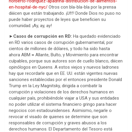
norberto-rodriguez-apadrina-distribucion-de-alimentos-
en-hospital-de-nyc/
Otros con bla-bla-bla por la prensa
diiiicen que están trabajando. ¡Uff! Donde Dios no puso no
puede haber proyectos de leyes que beneficien su
comunidad. ¡Ay, ay, ay!
►Casos de corrupción en RD:
Ha quedado evidenciado
en RD varios casos de corrupción gubernamental, por
cientos de millones de dólares, y todo ha sido hasta
ahora ABM
=
Allante, Bulto, y Movimiento para encontrar
culpables, porque sus autores son de cuello blanco, diiicen
opinólogos en Queens. A estos viejos y nuevos ladrones
hay que recordarle que en EE. UU. están vigentes nuevas
sanciones establecidas por el entonces presidente Donald
Trump en la Ley Magnitsky, dirigida a combatir la
corrupción y violaciones de los derechos humanos en
cualquier país, prohibiéndole viajar a USA y sus entidades
no poder utilizar el sistema financiero gringo para hacer
negocios con estadounidenses. Asimismo, negarle o
revocar el visado de quienes se determine que son
responsables de corrupción y graves abusos a los
derechos humanos. El Departamento del Tesoro está