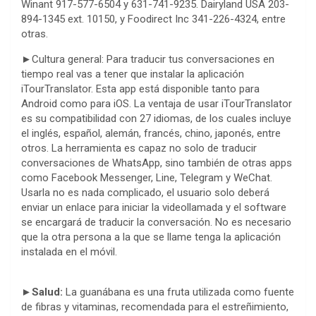
Winant 917-577-6504 y 631-741-9235. Dairyland USA 203-
894-1345 ext. 10150, y Foodirect Inc 341-226-4324, entre
otras.
►Cultura general: Para traducir tus conversaciones en
tiempo real vas a tener que instalar la aplicación
iTourTranslator. Esta app está disponible tanto para
Android como para iOS. La ventaja de usar iTourTranslator
es su compatibilidad con 27 idiomas, de los cuales incluye
el inglés, español, alemán, francés, chino, japonés, entre
otros. La herramienta es capaz no solo de traducir
conversaciones de WhatsApp, sino también de otras apps
como Facebook Messenger, Line, Telegram y WeChat.
Usarla no es nada complicado, el usuario solo deberá
enviar un enlace para iniciar la videollamada y el software
se encargará de traducir la conversación. No es necesario
que la otra persona a la que se llame tenga la aplicación
instalada en el móvil.
►Salud:
La guanábana es una fruta utilizada como fuente
de fibras y vitaminas, recomendada para el estreñimiento,