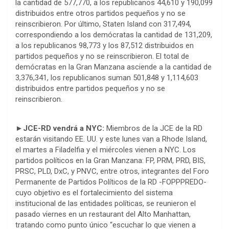
la cantidad de 577,770, a los republicanos 44,610 y 190,099
distribuidos entre otros partidos pequeños y no se
reinscribieron. Por último, Staten Island con 317,494,
correspondiendo a los demócratas la cantidad de 131,209,
a los republicanos 98,773 y los 87,512 distribuidos en
partidos pequeños y no se reinscribieron. El total de
demócratas en la Gran Manzana asciende a la cantidad de
3,376,341, los republicanos suman 501,848 y 1,114,603
distribuidos entre partidos pequeños y no se
reinscribieron.
►JCE-RD vendrá a NYC:
Miembros de la JCE de la RD
estarán visitando EE. UU. y este lunes van a Rhode Island,
el martes a Filadelfia y el miércoles vienen a NYC. Los
partidos políticos en la Gran Manzana: FP, PRM, PRD, BIS,
PRSC, PLD, DxC, y PNVC, entre otros, integrantes del Foro
Permanente de Partidos Políticos de la RD -FOPPPREDO-
cuyo objetivo es el fortalecimiento del sistema
institucional de las entidades políticas, se reunieron el
pasado viernes en un restaurant del Alto Manhattan,
tratando como punto único “escuchar lo que vienen a