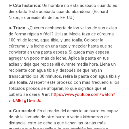
►Cita histórica:
Un hombre no está acabado cuando es
derrotado. Está acabado cuando abandona. (Richard
Nixon, ex presidente de los EE. UU.)
►Truco:
¿Quieres deshacerte de los vellos de sus axilas
de forma rápida y fácil? Utilizar: Media taza de cúrcuma,
100 ml de leche, agua tibia, y una toalla. Colocar la
cúrcuma y la leche en una taza y mezclar hasta que se
convierta en una pasta espesa. Si queda muy espesa
agregar un poco más de leche. Aplica la pasta en tus
axilas y deja que repose allí durante media hora. Llena un
recipiente con agua tibia y, después de que hayan
transcurrido los 30 minutos, retira la pasta con agua tibia y
una toalla. Al repetir este proceso con más frecuencia, los
folículos pilosos se aflojarán, lo que significa que el
cabello se caerá.
Ver:
https://www.youtube.com/watch?
v=DMB1gT6-mJo
►Curiosidad:
En el medio del desierto un burro es capaz
de oír la llamada de otro burro a varios kilómetros de
distancia, esto se debe a que tienen las orejas más