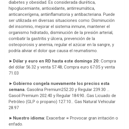
diabetes y obesidad. Es considerada diurética,
hipoglucemiante, antioxidante, antirreumática,
anticancerígena, antiinflamatoria y antibacteriana. Puede
ser utilizada en diversas situaciones como: Disminución
del insomnio, mejorar el sistema inmune, mantener el
organismo hidratado, disminución de la presión arterial,
combatir la gastritis y úlcera, prevención de la
osteoporosis y anemia, regular el azúcar en la sangre, y
podría aliviar el dolor que causa el reumatismo.
►Dólar y euro en RD hasta este domingo 20:
Compra
del dólar 56.32 y venta 57.48; Compra euro 67.05 y venta
71.03
►Gobierno congela nuevamente los precios esta
semana.
Gasolina Premium252.20 y Regular 239.30 …
Gasoil Premium 202.40 y Regular 184.90…Gas Licuado de
Petróleo (GLP o propano) 127.10… Gas Natural Vehicular
28.97
►Nuestro idioma:
Exacerbar
=
Provocar gran irritación o
enfado.