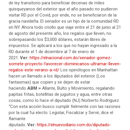
de ley transitorio para beneficiar decenas de miles
quisqueyanos del exterior que el año pasado no pudieron
visitar RD por el Covid, por ende, no se beneficiaron de la
gracia navideña. El senador es un hijo de la comunidad RD
en NY. Ahora todo criollo que viaje entre el 21 de junio al 21
de agosto del presente año, los regalos que lleven, no
sobrepasando los $3,000 dólares, estarán libres de
impuestos. Se aplicará a los que no hayan ingresado a la
RD durante el 1 de diciembre al 7 de enero de
2021.
Ver:
https://elnacional.com.do/senador-gomez-
somete-proyecto-favorecer-dominicanos-ultramar-lleven-
regalos-este-verano-a-rd/
Los opinólogos en Manhattan
hacen un llamado a los diputados del exterior (Los
fantasmas) que copien y se dejen de estar
haciendo
ABM
=
Allante, Bulto y Movimiento, regalando
papitas fritas, botellitas de juguitos y agua, entre otras
cosas, como lo hace el diputado (NJ) Norberto Rodríguez.
“Con esta acción busco cumplir fielmente con las razones
por la cual fui electo: Legislar, Fiscalizar y Servir, dice el
flamante
diputado.
Ver:
https://elnuevodiario.com.do/diputado-