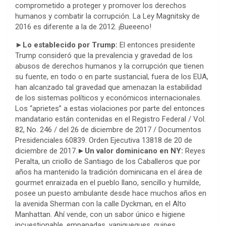
comprometido a proteger y promover los derechos
humanos y combatir la corrupción. La Ley Magnitsky de
2016 es diferente a la de 2012. ¡Bueeeno!
►Lo establecido por Trump:
El entonces presidente
Trump consideró que la prevalencia y gravedad de los
abusos de derechos humanos y la corrupción que tienen
su fuente, en todo o en parte sustancial, fuera de los EUA,
han alcanzado tal gravedad que amenazan la estabilidad
de los sistemas políticos y económicos internacionales.
Los “aprietes” a estas violaciones por parte del entonces
mandatario están contenidas en el Registro Federal / Vol.
82, No. 246 / del 26 de diciembre de 2017 / Documentos
Presidenciales 60839. Orden Ejecutiva 13818 de 20 de
diciembre de 2017.
►Un valor dominicano en NY:
Reyes
Peralta, un criollo de Santiago de los Caballeros que por
años ha mantenido la tradición dominicana en el área de
gourmet enraizada en el pueblo llano, sencillo y humilde,
posee un puesto ambulante desde hace muchos años en
la avenida Sherman con la calle Dyckman, en el Alto
Manhattan. Ahí vende, con un sabor único e higiene
incuestionable, empanadas, yaniqueques, quipes,