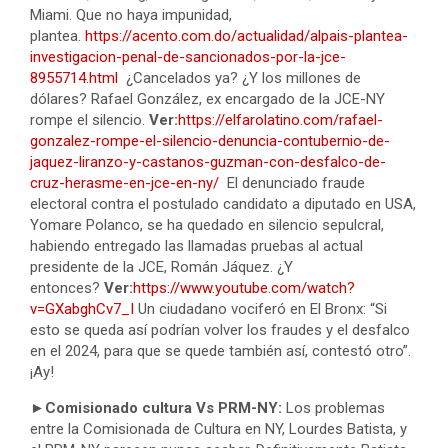
Miami. Que no haya impunidad,
plantea.
https://acento.com.do/actualidad/alpais-plantea-
investigacion-penal-de-sancionados-por-la-jce-
8955714.html
¿Cancelados ya? ¿Y los millones de
dólares? Rafael González, ex encargado de la JCE-NY
rompe el silencio.
Ver:
https://elfarolatino.com/rafael-
gonzalez-rompe-el-silencio-denuncia-contubernio-de-
jaquez-liranzo-y-castanos-guzman-con-desfalco-de-
cruz-herasme-en-jce-en-ny/
El denunciado fraude
electoral contra el postulado candidato a diputado en USA,
Yomare Polanco, se ha quedado en silencio sepulcral,
habiendo entregado las llamadas pruebas al actual
presidente de la JCE, Román Jáquez. ¿Y
entonces?
Ver:
https://www.youtube.com/watch?
v=GXabghCv7_I
Un ciudadano vociferó en El Bronx: “Si
esto se queda así podrían volver los fraudes y el desfalco
en el 2024, para que se quede también así, contestó otro”.
¡Ay!
►Comisionado cultura Vs PRM-NY:
Los problemas
entre la Comisionada de Cultura en NY, Lourdes Batista, y