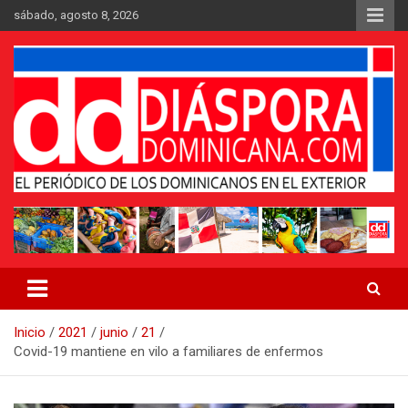
Saltar
sábado, agosto 8, 2026
al
contenido
Medio digital nativo establecido en 2011
Periódico Diáspora Dominicana
Inicio
2021
junio
21
Covid-19 mantiene en vilo a familiares de enfermos