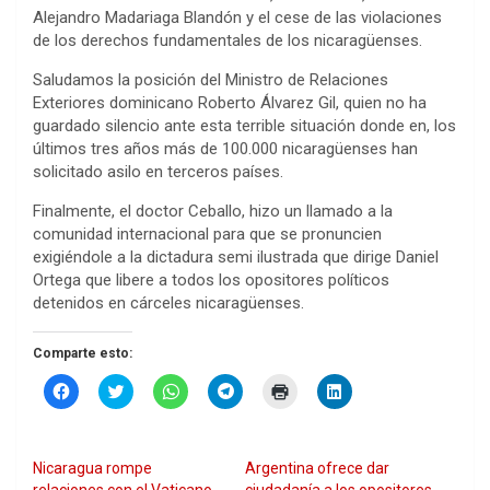
Alejandro Madariaga Blandón y el cese de las violaciones
de los derechos fundamentales de los nicaragüenses.
Saludamos la posición del Ministro de Relaciones
Exteriores dominicano Roberto Álvarez Gil, quien no ha
guardado silencio ante esta terrible situación donde en, los
últimos tres años más de 100.000 nicaragüenses han
solicitado asilo en terceros países.
Finalmente, el doctor Ceballo, hizo un llamado a la
comunidad internacional para que se pronuncien
exigiéndole a la dictadura semi ilustrada que dirige Daniel
Ortega que libere a todos los opositores políticos
detenidos en cárceles nicaragüenses.
Comparte esto:
H
H
H
H
H
H
a
a
a
a
a
a
z
z
z
z
z
z
c
c
c
c
c
c
l
l
l
l
l
l
i
i
i
i
i
i
Nicaragua rompe
Argentina ofrece dar
c
c
c
c
c
c
p
p
p
p
p
p