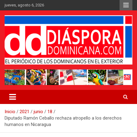
Saltar
jueves, agosto 6, 2026
al
contenido
Medio digital nativo establecido en 2011
Periódico Diáspora Dominicana
Inicio
2021
junio
18
Diputado Ramón Ceballo rechaza atropello a los derechos
humanos en Nicaragua