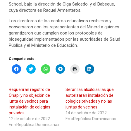
School, bajo la dirección de Olga Salcedo, y el Babeque,
cuya directora es Raquel Armenteros.
Los directores de los centros educativos recibieron y
conversaron con los representantes del Minerd a quienes
garantizaron que cumplen con los protocolos de
bioseguridad implementados por las autoridades de Salud
Pública y el Ministerio de Educación.
Comparte esto:
H
H
H
H
H
H
a
a
a
a
a
a
z
z
z
z
z
z
c
c
c
c
c
c
l
l
l
l
l
l
i
i
i
i
i
i
Requerirán registro de
Serán las alcaldías las que
c
c
c
c
c
c
p
p
p
p
p
p
Onapi y no objeción de
autorizarán instalación de
a
a
a
a
a
a
junta de vecinos para
colegios privados y no las
r
r
r
r
r
r
a
a
a
a
a
a
instalación de colegios
juntas de vecinos
c
c
c
c
i
c
privados
14 de octubre de 2022
o
o
o
o
m
o
m
m
m
m
p
m
12 de octubre de 2022
En «República Dominicana»
p
p
p
p
r
p
En «República Dominicana»
a
a
a
a
i
a
r
r
r
r
m
r