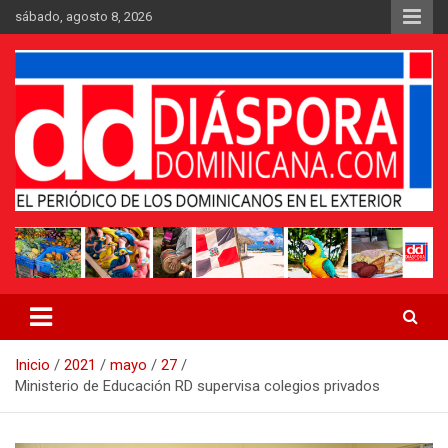
Saltar
sábado, agosto 8, 2026
al
contenido
Medio digital nativo establecido en 2011
Periódico Diáspora Dominicana
Inicio
2021
mayo
27
Ministerio de Educación RD supervisa colegios privados