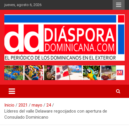
Saltar
jueves, agosto 6, 2026
al
contenido
Medio digital nativo establecido en 2011
Periódico Diáspora Dominicana
Inicio
2021
mayo
24
Líderes del valle Delaware regocijados con apertura de
Consulado Dominicano