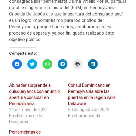
consagrada líder perremeista Dalma Vitiello.Por su parte, la
notable dirigente feminista del (PRM) en Pennsylvania,
Griselda De Jesús dijo que la apertura del consulado aquí,
es un logro importantísimo para los criollos de
Pennsylvania, porque hace años, estábamos en ese
proceso de espera y, ya por fin, queda realizado éste
objetivo político.
Comparte esto:
H
H
H
H
H
H
a
a
a
a
a
a
z
z
z
z
z
z
c
c
c
c
c
c
l
l
l
l
l
l
i
i
i
i
i
i
Abinader sorprende a
Cónsul Dominicano en
c
c
c
c
c
c
p
p
p
p
p
p
quisqueyanos con anuncio
Pennsylvania abre las
a
a
a
a
a
a
apertura consular en
puertas en la región valle
r
r
r
r
r
r
a
a
a
a
a
a
Pennsylvania
Delaware
c
c
c
c
i
c
24 de mayo de 2021
20 de agosto de 2022
o
o
o
o
m
o
m
m
m
m
p
m
En «Noticias de la
En «Comunidad»
p
p
p
p
r
p
Diáspora»
a
a
a
a
i
a
r
r
r
r
m
r
t
t
t
t
i
t
Perremeístas de
i
i
i
i
r
i