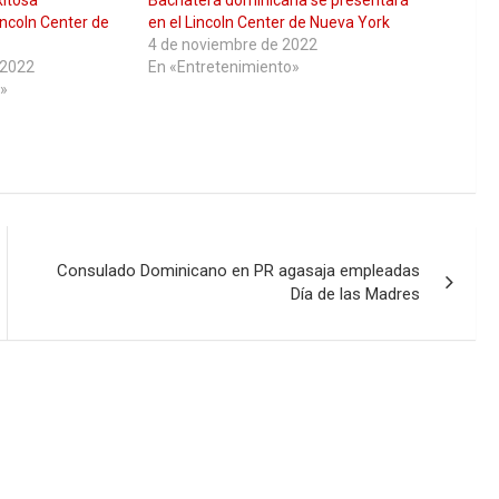
xitosa
Bachatera dominicana se presentará
incoln Center de
en el Lincoln Center de Nueva York
4 de noviembre de 2022
 2022
En «Entretenimiento»
»
Consulado Dominicano en PR agasaja empleadas
Día de las Madres