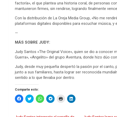
factoría», el que plantea una historia coral, de personas co
mantuvieron firmes, sin rendirse, logrando finalmente venc
Con la distribución de La Oreja Media Group, «No me rendir
plataformas digitales disponibles para escuchar música, y e
—
MÁS SOBRE JUDY:
Judy Santos «The Original Voice», quien se dio a conocer 
Guerra», «Angelito» del grupo Aventura, donde hizo dúo c
Judy, desde muy pequeña despertó la pasión por el canto, p
junto a sus familiares, hasta lograr ser reconocida mundia
sentido a lo que llevaba por dentro.
Comparte esto:
H
H
H
H
H
H
a
a
a
a
a
a
z
z
z
z
z
z
c
c
c
c
c
c
l
l
l
l
l
l
i
i
i
i
i
i