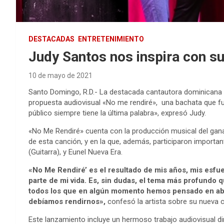
DESTACADAS
ENTRETENIMIENTO
Judy Santos nos inspira con s
10 de mayo de 2021
Santo Domingo, R.D.- La destacada cantautora dominicana 
propuesta audiovisual «No me rendiré», una bachata que fu
público siempre tiene la última palabra», expresó Judy.
«No Me Rendiré» cuenta con la producción musical del gana
de esta canción, y en la que, además, participaron importa
(Guitarra), y Eunel Nueva Era.
«No Me Rendiré’ es el resultado de mis años, mis esfue
parte de mi vida. Es, sin dudas, el tema más profundo 
todos los que en algún momento hemos pensado en aba
debíamos rendirnos»,
confesó la artista sobre su nueva 
Este lanzamiento incluye un hermoso trabajo audiovisual diri