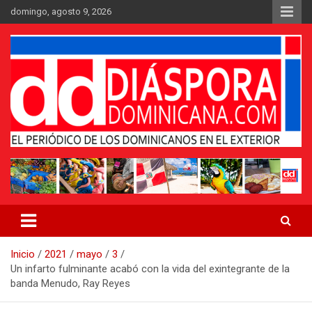
Saltar
domingo, agosto 9, 2026
al
contenido
Medio digital nativo establecido en 2011
Periódico Diáspora Dominicana
Inicio
2021
mayo
3
Un infarto fulminante acabó con la vida del exintegrante de la
banda Menudo, Ray Reyes