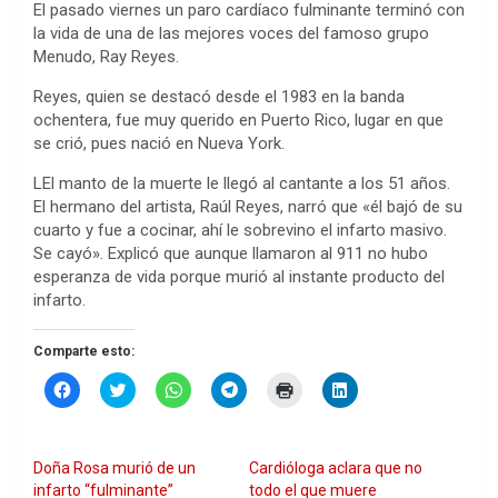
El pasado viernes un paro cardíaco fulminante terminó con
la vida de una de las mejores voces del famoso grupo
Menudo, Ray Reyes.
Reyes, quien se destacó desde el 1983 en la banda
ochentera, fue muy querido en Puerto Rico, lugar en que
se crió, pues nació en Nueva York.
LEl manto de la muerte le llegó al cantante a los 51 años.
El hermano del artista, Raúl Reyes, narró que «él bajó de su
cuarto y fue a cocinar, ahí le sobrevino el infarto masivo.
Se cayó». Explicó que aunque llamaron al 911 no hubo
esperanza de vida porque murió al instante producto del
infarto.
Comparte esto:
H
H
H
H
H
H
a
a
a
a
a
a
z
z
z
z
z
z
c
c
c
c
c
c
l
l
l
l
l
l
i
i
i
i
i
i
Doña Rosa murió de un
Cardióloga aclara que no
c
c
c
c
c
c
p
p
p
p
p
p
infarto “fulminante”
todo el que muere