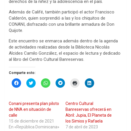
derechos de la niñez y la adolescencia en el país.
Además de Califé, también participó el actor Francisco
Calderón, quien sorprendió a las y los chiquitos de
CONANI, disfrazado con una brillante armadura de Don
Quijote.
Este encuentro se enmarca además dentro de la agenda
de actividades realizadas desde la Biblioteca Nicolás
Alcides Camilo González, el espacio de lectura y dedicado
al libro del Centro Cultural Banreservas.
Comparte esto:
H
H
H
H
H
H
a
a
a
a
a
a
z
z
z
z
z
z
c
c
c
c
c
c
l
l
l
l
l
l
i
i
i
i
i
i
Conani presenta plan piloto
Centro Cultural
c
c
c
c
c
c
p
p
p
p
p
p
de NNA en situación de
Banreservas ofrecerá en
a
a
a
a
a
a
calle
Abril: Jupia, El Planeta de
r
r
r
r
r
r
a
a
a
a
a
a
15 de diciembre de 2021
los Simios y Rafaela
c
c
c
c
i
c
En «República Dominicana»
7 de abril de 2023
o
o
o
o
m
o