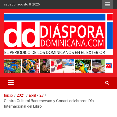
Saltar
sábado, agosto 8, 2026
al
contenido
Medio digital nativo establecido en 2011
Periódico Diáspora Dominicana
Inicio
2021
abril
27
Centro Cultural Banreservas y Conani celebraron Día
Internacional del Libro