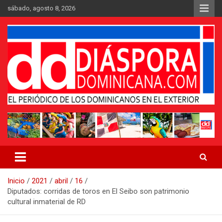
Saltar
sábado, agosto 8, 2026
al
contenido
Medio digital nativo establecido en 2011
Periódico Diáspora Dominicana
Inicio
2021
abril
16
Diputados: corridas de toros en El Seibo son patrimonio
cultural inmaterial de RD