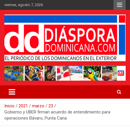
Saltar
viernes, agosto 7, 2026
al
contenido
Medio digital nativo establecido en 2011
Periódico Diáspora Dominicana
Inicio
2021
marzo
23
Gobierno y UBER firman acuerdo de entendimiento para
operaciones Bávaro, Punta Cana