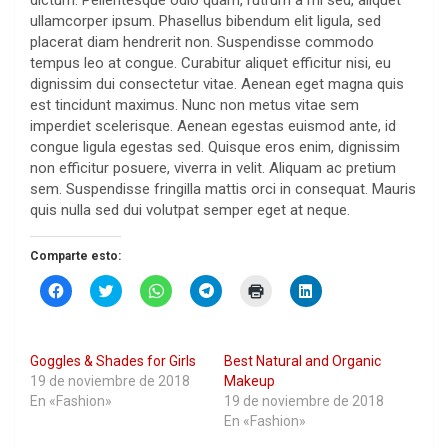
dictum. Pellentesque odio quam, rutrum a mi sed, aliquet
ullamcorper ipsum. Phasellus bibendum elit ligula, sed
placerat diam hendrerit non. Suspendisse commodo
tempus leo at congue. Curabitur aliquet efficitur nisi, eu
dignissim dui consectetur vitae. Aenean eget magna quis
est tincidunt maximus. Nunc non metus vitae sem
imperdiet scelerisque. Aenean egestas euismod ante, id
congue ligula egestas sed. Quisque eros enim, dignissim
non efficitur posuere, viverra in velit. Aliquam ac pretium
sem. Suspendisse fringilla mattis orci in consequat. Mauris
quis nulla sed dui volutpat semper eget at neque.
Comparte esto:
H
H
H
H
H
H
a
a
a
a
a
a
z
z
z
z
z
z
c
c
c
c
c
c
l
l
l
l
l
l
i
i
i
i
i
i
Goggles & Shades for Girls
Best Natural and Organic
c
c
c
c
c
c
p
p
p
p
p
p
19 de noviembre de 2018
Makeup
a
a
a
a
a
a
En «Fashion»
19 de noviembre de 2018
r
r
r
r
r
r
a
a
a
a
a
a
En «Fashion»
c
c
c
c
i
c
o
o
o
o
m
o