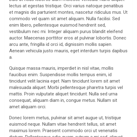
lectus at egestas tristique. Orci varius natoque penatibus
et magnis dis parturient montes, nascetur ridiculus mus. Ut
commodo vel quam sit amet aliquam. Nulla facilisi. Sed
enim libero, pellentesque euismod hendrerit sed,
vestibulum nec mi. Integer aliquam purus blandit eleifend
auctor. Maecenas porttitor eros at pulvinar lobortis. Donec
arcu ante, fringilla id orci id, dignissim mollis sapien.
Aenean vehicula justo mauris, eget interdum turpis dapibus
a.
Quisque massa mauris, imperdiet in nisl vitae, mollis
faucibus enim. Suspendisse mollis tempus enim, id
tincidunt velit lacinia eget. Nam tincidunt lorem sit amet
malesuada aliquet. Morbi pellentesque pharetra turpis vel
mattis. Proin vulputate aliquet tincidunt. Nulla sed urna
consequat, aliquam diam in, congue metus. Nullam sit
amet aliquam orci.
Donec lorem metus, pulvinar sit amet augue ut, tristique
euismod neque. Nullam vitae hendrerit tellus, sit amet
maximus lorem. Praesent commodo orci ut venenatis