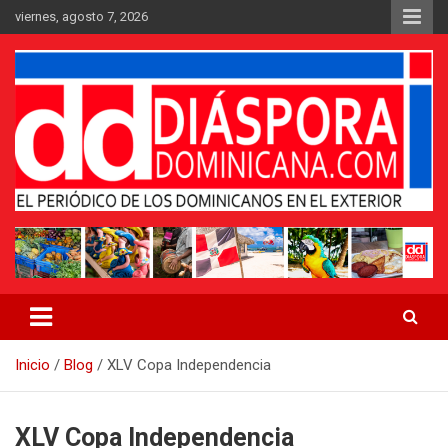
Saltar
viernes, agosto 7, 2026
al
contenido
Medio digital nativo establecido en 2011
Periódico Diáspora Dominicana
Inicio
Blog
XLV Copa Independencia
XLV Copa Independencia