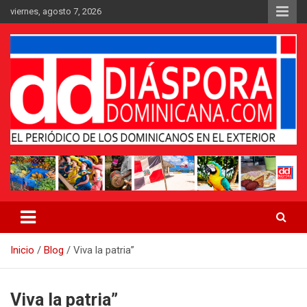
Saltar
viernes, agosto 7, 2026
al
contenido
Medio digital nativo establecido en 2011
Periódico Diáspora Dominicana
Inicio
Blog
Viva la patria”
Viva la patria”