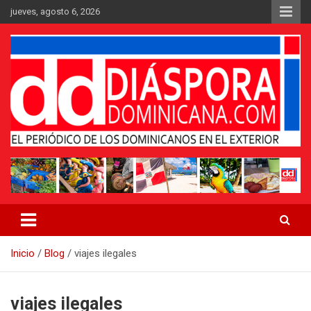
Saltar
jueves, agosto 6, 2026
al
contenido
Medio digital nativo establecido en 2011
Periódico Diáspora Dominicana
Inicio
Blog
viajes ilegales
viajes ilegales