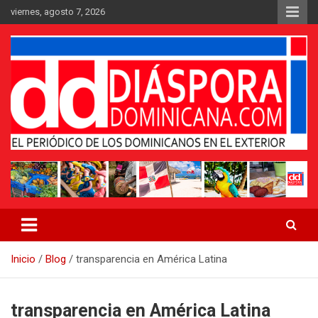
Saltar
viernes, agosto 7, 2026
al
contenido
Medio digital nativo establecido en 2011
Periódico Diáspora Dominicana
Inicio
Blog
transparencia en América Latina
transparencia en América Latina