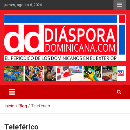
Saltar
jueves, agosto 6, 2026
al
contenido
Medio digital nativo establecido en 2011
Periódico Diáspora Dominicana
Inicio
Blog
Teleférico
Teleférico