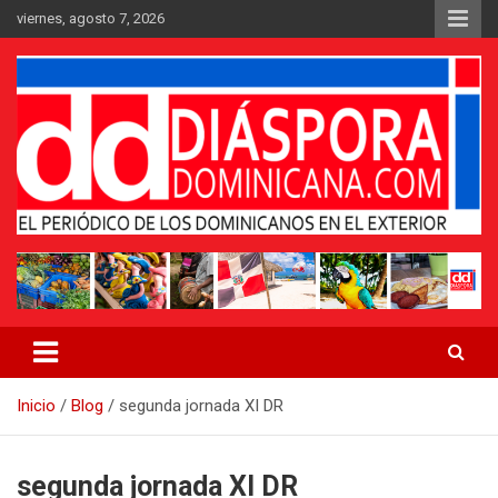
Saltar
viernes, agosto 7, 2026
al
contenido
Medio digital nativo establecido en 2011
Periódico Diáspora Dominicana
Inicio
Blog
segunda jornada XI DR
segunda jornada XI DR