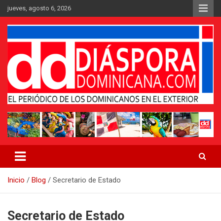
Saltar
jueves, agosto 6, 2026
al
contenido
Medio digital nativo establecido en 2011
Periódico Diáspora Dominicana
Inicio
Blog
Secretario de Estado
Secretario de Estado