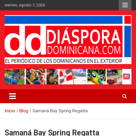
Saltar
viernes, agosto 7, 2026
al
contenido
Medio digital nativo establecido en 2011
Periódico Diáspora Dominicana
Inicio
Blog
Samaná Bay Spring Regatta
Samaná Bay Spring Regatta