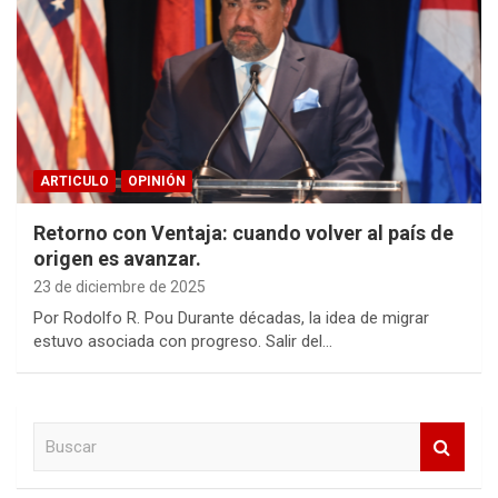
ARTICULO
OPINIÓN
Retorno con Ventaja: cuando volver al país de
origen es avanzar.
23 de diciembre de 2025
Por Rodolfo R. Pou Durante décadas, la idea de migrar
estuvo asociada con progreso. Salir del…
B
u
s