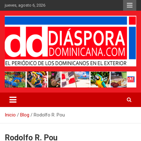
Saltar
jueves, agosto 6, 2026
al
contenido
Medio digital nativo establecido en 2011
Periódico Diáspora Dominicana
Inicio
Blog
Rodolfo R. Pou
Rodolfo R. Pou