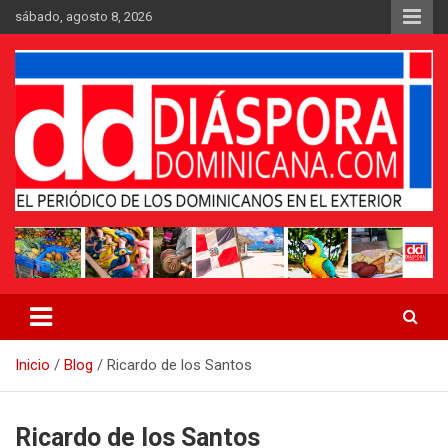
Saltar
sábado, agosto 8, 2026
al
contenido
Medio digital nativo establecido en 2011
Periódico Diáspora Dominicana
Inicio
Blog
Ricardo de los Santos
Ricardo de los Santos