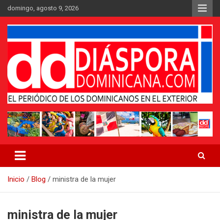
Saltar
domingo, agosto 9, 2026
al
contenido
Medio digital nativo establecido en 2011
Periódico Diáspora Dominicana
Inicio
Blog
ministra de la mujer
ministra de la mujer