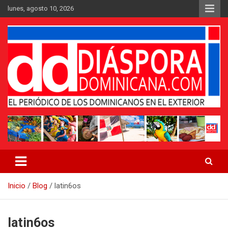
Saltar
lunes, agosto 10, 2026
al
contenido
Medio digital nativo establecido en 2011
Periódico Diáspora Dominicana
Inicio
Blog
latin6os
latin6os