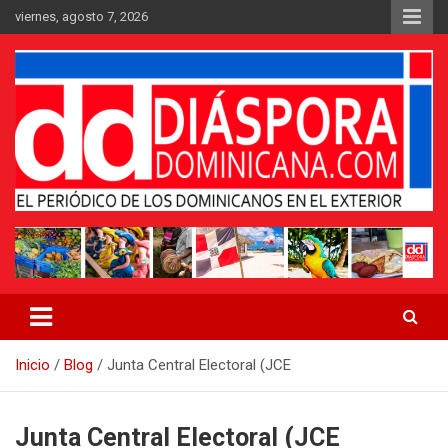
Saltar
viernes, agosto 7, 2026
al
contenido
Medio digital nativo establecido en 2011
Periódico Diáspora Dominicana
Inicio
Blog
Junta Central Electoral (JCE
Junta Central Electoral (JCE