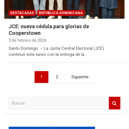
DESTACADAS
REPÚBLICA DOMINICANA
JCE: nueva cédula para glorias de
Cooperstown
3 de febrero de 2026
Santo Domingo. – La Junta Central Electoral (JCE)
continuó este lunes con la entrega de la…
Paginación
1
2
Siguiente
de
entradas
B
u
s
c
a