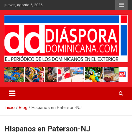
Saltar
jueves, agosto 6, 2026
al
contenido
Medio digital nativo establecido en 2011
Periódico Diáspora Dominicana
Inicio
Blog
Hispanos en Paterson-NJ
Hispanos en Paterson-NJ