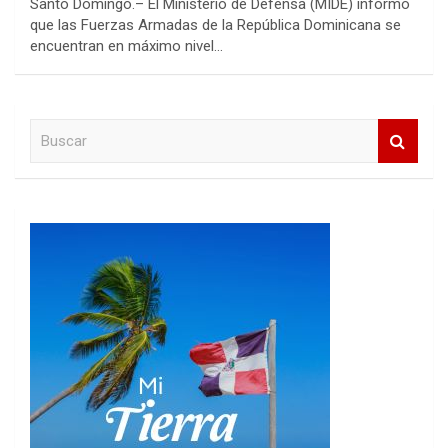
Santo Domingo.– El Ministerio de Defensa (MIDE) informó
que las Fuerzas Armadas de la República Dominicana se
encuentran en máximo nivel…
B
u
s
c
a
r