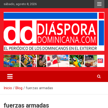
Saltar
sábado, agosto 8, 2026
al
contenido
Medio digital nativo establecido en 2011
Periódico Diáspora Dominicana
Inicio
Blog
fuerzas armadas
fuerzas armadas