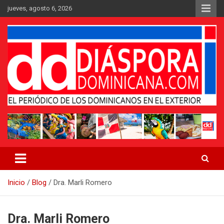
Saltar
jueves, agosto 6, 2026
al
contenido
Medio digital nativo establecido en 2011
Periódico Diáspora Dominicana
Inicio
Blog
Dra. Marli Romero
Dra. Marli Romero