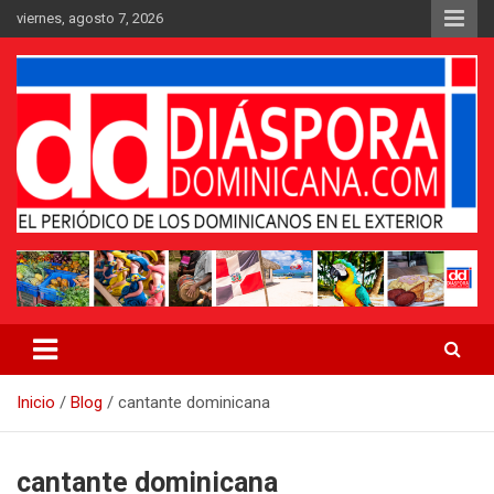
Saltar
viernes, agosto 7, 2026
al
contenido
Medio digital nativo establecido en 2011
Periódico Diáspora Dominicana
Inicio
Blog
cantante dominicana
cantante dominicana