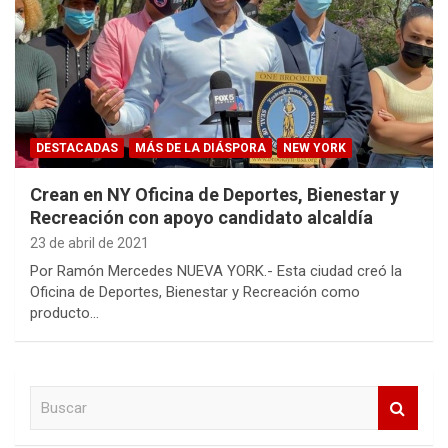
DESTACADAS
MÁS DE LA DIÁSPORA
NEW YORK
Crean en NY Oficina de Deportes, Bienestar y
Recreación con apoyo candidato alcaldía
23 de abril de 2021
Por Ramón Mercedes NUEVA YORK.- Esta ciudad creó la
Oficina de Deportes, Bienestar y Recreación como
producto…
B
u
s